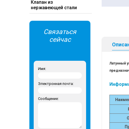
Клапан из
нержавеющей стали
Связаться
сейчас
Описа
Латунный у
Имя:
предназнач
Информа
Электронная почта:
Сообщение:
Наиме
П