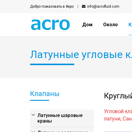
Добро пожаловать в Акро
info@acrofluid.com
Дом
Около
К
Латунные угловые 
Клапаны
Круглы
Угловой кл
Латунные шаровые
латуни, Са
краны