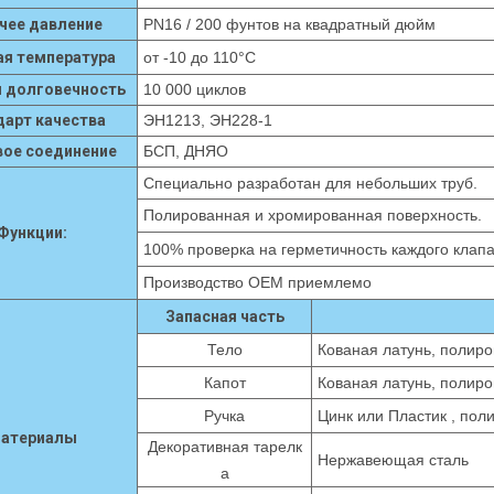
чее давление
PN16 / 200 фунтов на квадратный дюйм
ая температура
от -10 до 110°С
я долговечность
10 000 циклов
дарт качества
ЭН1213, ЭН228-1
вое соединение
БСП, ДНЯО
Специально разработан для небольших труб.
Полированная и хромированная поверхность.
Функции:
100% проверка на герметичность каждого клап
Производство OEM приемлемо
Запасная часть
Тело
Кованая латунь, полир
Капот
Кованая латунь,
полиро
Ручка
Цинк или
Пластик
, пол
атериалы
Декоративная тарелк
Нержавеющая сталь
а